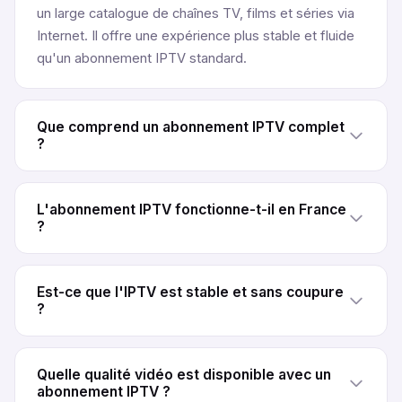
un large catalogue de chaînes TV, films et séries via
Internet. Il offre une expérience plus stable et fluide
qu'un abonnement IPTV standard.
Que comprend un abonnement IPTV complet
?
Un abonnement IPTV complet inclut généralement
plus de 80 000 chaînes live et sportives ainsi que
L'abonnement IPTV fonctionne-t-il en France
plus de 70 000 films et séries mondiales. Le contenu
?
est régulièrement mis à jour selon l'offre IPTV
Oui, cet abonnement IPTV France est conçu pour
choisie.
fonctionner parfaitement depuis la France. Les
Est-ce que l'IPTV est stable et sans coupure
serveurs sont optimisés pour garantir une diffusion
?
rapide et stable.
Un IPTV fiable et sans coupure repose sur des
serveurs stables et performants. Cela permet de
Quelle qualité vidéo est disponible avec un
regarder les chaînes et événements en direct sans
abonnement IPTV ?