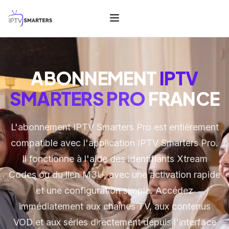
ABONNEMENT
IPTV
SMARTERS PRO
FRANCE
L'abonnement IPTV Smarters Pro est entièrement
compatible avec l'application IPTV Smarters Pro.
Il fonctionne à l'aide des identifiants Xtream
Codes ou du lien M3U, avec une activation rapide
et une configuration simple. Accédez
immédiatement aux chaînes TV, aux contenus
VOD et aux séries directement depuis l'interface